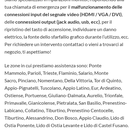
tua chiamata di emergenza per il
malfunzionamento delle
connessioni input del segnale video (HDMI / VGA / DVI)
,
delle
connessioni output (jack audio, usb, ecc)
, per il
ripristino del tasto di accensione, individuare un danno
elettrico, la fonte dello sfarfallio grafico durante l’utilizzo, ecc.
Per richiedere un intervento contattaci o vieni a trovarci al
negozio, ti aspettiamo!
Le zone in cui prestiamo assistenza sono: Ponte
Mammolo,
Parioli, Trieste, Flaminio, Salario, Monte
Sacro
,
Pinciano, Nomentano, Della Vittoria, Tor di Quinto,
Appio-Pignatelli,
Tuscolano, Appio Latino, Eur, Ardeatino,
Ostiense, Portuense, Giuliano-Dalmata, Aurelio, Trionfale,
Primavalle, Gianicolense, Pietralata, San Basilio, Prenestino-
Labicano, Collatino, Tiburtino, Prenestino Centocelle,
Tiburtino, Alessandrino, Don Bosco, Appio Claudio, Lido di
Ostia Ponente, Lido di Ostia Levante e Lido di Castel Fusano.