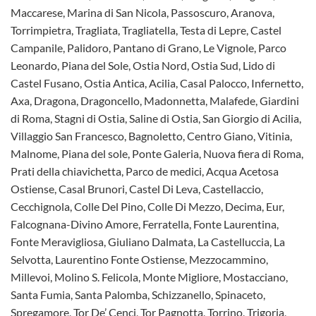
Maccarese, Marina di San Nicola, Passoscuro, Aranova,
Torrimpietra, Tragliata, Tragliatella, Testa di Lepre, Castel
Campanile, Palidoro, Pantano di Grano, Le Vignole, Parco
Leonardo, Piana del Sole, Ostia Nord, Ostia Sud, Lido di
Castel Fusano, Ostia Antica, Acilia, Casal Palocco, Infernetto,
Axa, Dragona, Dragoncello, Madonnetta, Malafede, Giardini
di Roma, Stagni di Ostia, Saline di Ostia, San Giorgio di Acilia,
Villaggio San Francesco, Bagnoletto, Centro Giano, Vitinia,
Malnome, Piana del sole, Ponte Galeria, Nuova fiera di Roma,
Prati della chiavichetta, Parco de medici, Acqua Acetosa
Ostiense, Casal Brunori, Castel Di Leva, Castellaccio,
Cecchignola, Colle Del Pino, Colle Di Mezzo, Decima, Eur,
Falcognana-Divino Amore, Ferratella, Fonte Laurentina,
Fonte Meravigliosa, Giuliano Dalmata, La Castelluccia, La
Selvotta, Laurentino Fonte Ostiense, Mezzocammino,
Millevoi, Molino S. Felicola, Monte Migliore, Mostacciano,
Santa Fumia, Santa Palomba, Schizzanello, Spinaceto,
Spregamore, Tor De’ Cenci, Tor Pagnotta, Torrino, Trigoria,